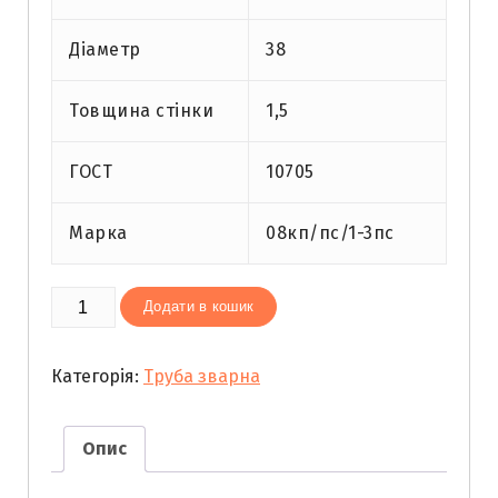
Діаметр
38
Товщина стінки
1,5
ГОСТ
10705
Марка
08кп/пс/1-3пс
Труба
Додати в кошик
зварна
38х
Категорія:
Труба зварна
1,5
кількість
Опис