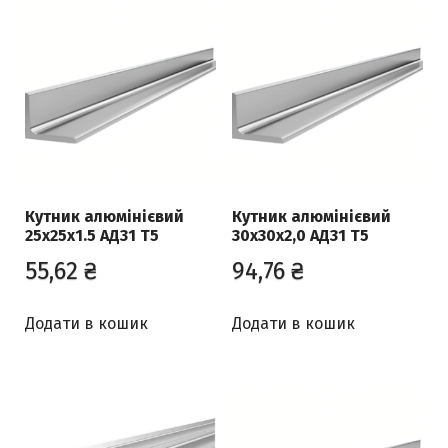
e
d
b
y
p
r
i
c
e
Кутник алюмінієвий
Кутник алюмінієвий
:
25x25x1.5 АД31 Т5
30х30х2,0 АД31 Т5
l
55,62
₴
94,76
₴
o
w
t
Додати в кошик
Додати в кошик
o
h
i
g
h