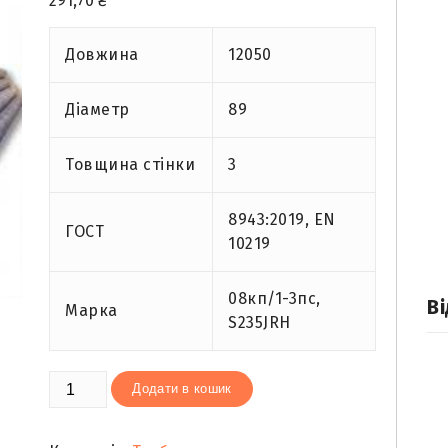
291,70
₴
Довжина
12050
Діаметр
89
Товщина стінки
3
8943:2019, EN
ГОСТ
10219
08кп/1-3пс,
Ві
Марка
S235JRH
Труба
Додати в кошик
зварна
89х