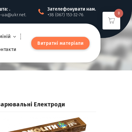
та: .
Зателефонувати нам.
0
-ua@ukr.net.
+38 (067) 153-32-76.
міній
В
и
т
р
а
т
н
і
м
а
т
е
р
і
а
л
и
онтакти
варювальні Електроди