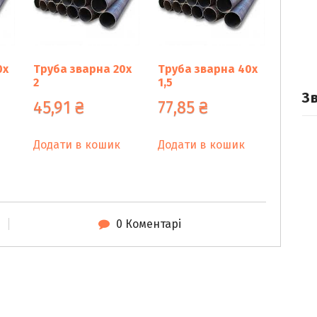
0х
Труба зварна 20х
Труба зварна 40х
2
1,5
З
45,91
₴
77,85
₴
Додати в кошик
Додати в кошик
0 Коментарі