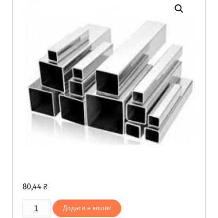
80,44
₴
Труба
Додати в кошик
профільна