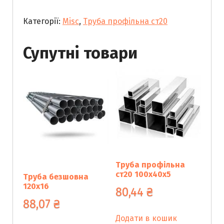
ст20
Категорії:
Misc
,
Труба профільна ст20
220х220х8
кількість
Супутні товари
Труба профільна
ст20 100х40х5
Труба безшовна
120х16
80,44
₴
88,07
₴
Додати в кошик