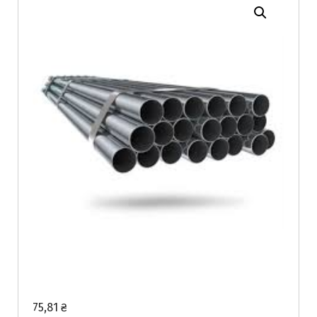
75,81
₴