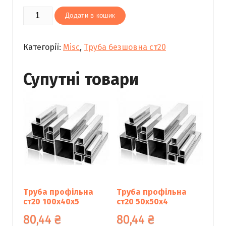
Труба
Додати в кошик
безшовна
133х5
Категорії:
Misc
,
Труба безшовна ст20
кількість
Супутні товари
Труба профільна
Труба профільна
ст20 100х40х5
ст20 50х50х4
80,44
₴
80,44
₴