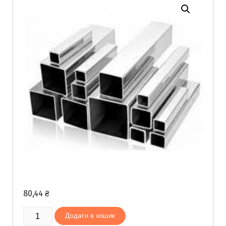
80,44
₴
Труба
Додати в кошик
профільна