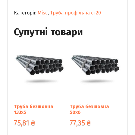
ст20
Категорії:
Misc
,
Труба профільна ст20
150х80х5
кількість
Супутні товари
Труба безшовна
Труба безшовна
133х5
50х6
75,81
₴
77,35
₴