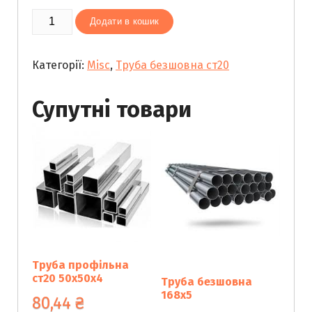
Труба
Додати в кошик
безшовна
40х3
Категорії:
Misc
,
Труба безшовна ст20
кількість
Супутні товари
Труба профільна
ст20 50х50х4
Труба безшовна
168х5
80,44
₴