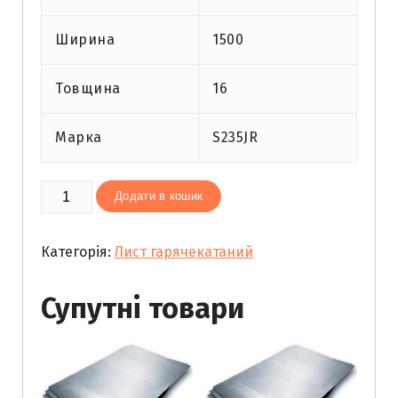
Ширина
1500
Товщина
16
Марка
S235JR
Лист
Додати в кошик
гарячекатаний
25
Категорія:
Лист гарячекатаний
(2х12)
кількість
Супутні товари