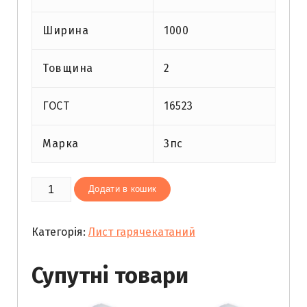
Ширина
1000
Товщина
2
ГОСТ
16523
Марка
3пс
Лист
Додати в кошик
гарячекатаний
2
Категорія:
Лист гарячекатаний
(1х2)
кількість
Супутні товари