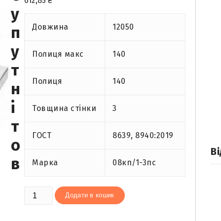
612,85
₴
у
Довжина
12050
п
у
Полиця макс
140
т
Полиця
140
н
і
Товщина стінки
3
т
ГОСТ
8639, 8940:2019
о
Ві
в
Марка
08кп/1-3пс
Труба
Додати в кошик
профільна
140х140х3