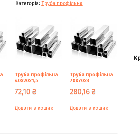
Категорія:
Труба профільна
кількість
К
на
Труба профільна
Труба профільна
40х20х1,5
70х70х3
72,10
₴
280,16
₴
Додати в кошик
Додати в кошик