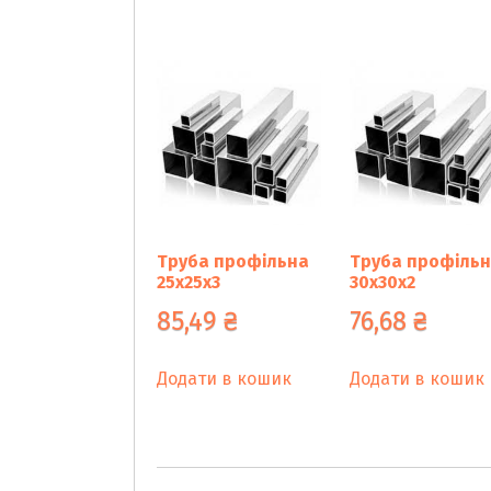
Труба профільна
Труба профіль
25х25х3
30х30х2
85,49
₴
76,68
₴
Додати в кошик
Додати в кошик