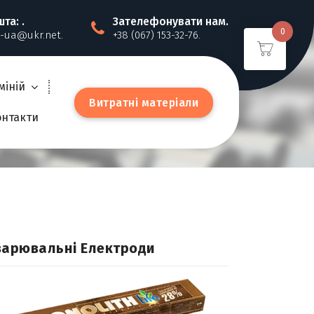
та: .
Зателефонувати нам.
0
-ua@ukr.net.
+38 (067) 153-32-76.
міній
В
и
т
р
а
т
н
і
м
а
т
е
р
і
а
л
и
онтакти
варювальні Електроди