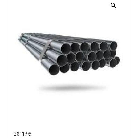
281,19
₴