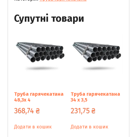
кількість
Супутні товари
Труба гарячекатана
Труба гарячекатана
48,3х 4
34 х 3,5
368,74
₴
231,75
₴
Додати в кошик
Додати в кошик