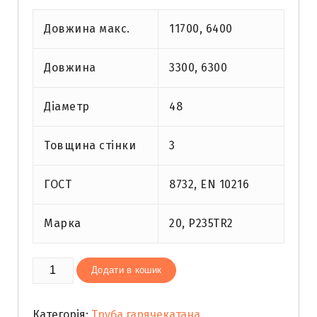
Довжина макс.
11700, 6400
Довжина
3300, 6300
Діаметр
48
Товщина стінки
3
ГОСТ
8732, EN 10216
Марка
20, P235TR2
Труба
Додати в кошик
гарячекатана
48х
Категорія:
Труба гарячекатана
3