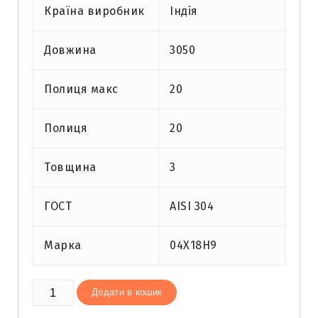
Країна виробник
Індія
Довжина
3050
Полиця макс
20
Полиця
20
Товщина
3
ГОСТ
AISI 304
Марка
04Х18Н9
Кутник
Додати в кошик
нержавіючий