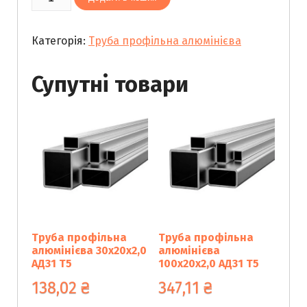
профільна
алюмінієва
Категорія:
Труба профільна алюмінієва
80х20х2,0
АД31
Т5
Супутні товари
кількість
Труба профільна
Труба профільна
алюмінієва 30х20х2,0
алюмінієва
АД31 Т5
100х20х2,0 АД31 Т5
138,02
₴
347,11
₴