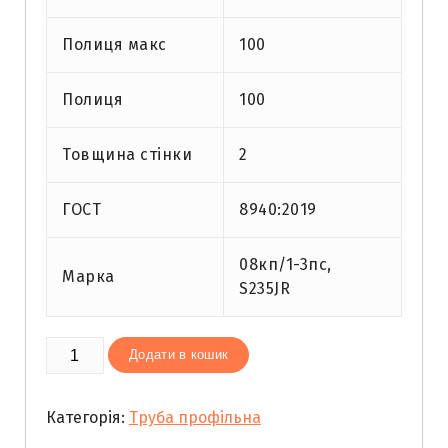
Полиця макс
100
Полиця
100
Товщина стінки
2
ГОСТ
8940:2019
08кп/1-3пс,
Марка
S235JR
Труба
Додати в кошик
профільна
100х100х2
Категорія:
Труба профільна
кількість