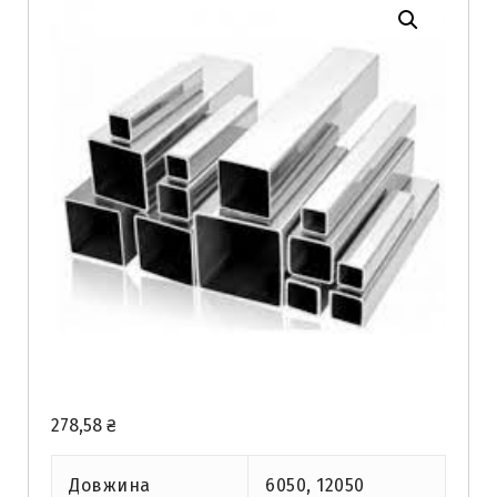
278,58
₴
Довжина
6050, 12050