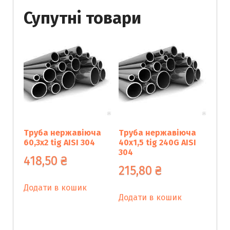
AISI
Супутні товари
304
кількість
Труба нержавіюча
Труба нержавіюча
60,3х2 tig AISI 304
40х1,5 tig 240G AISI
304
418,50
₴
215,80
₴
Додати в кошик
Додати в кошик