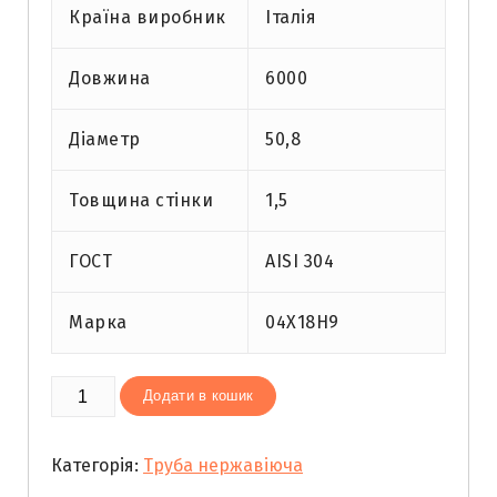
Країна виробник
Італія
Довжина
6000
Діаметр
50,8
Товщина стінки
1,5
ГОСТ
AISI 304
Марка
04Х18Н9
Труба
Додати в кошик
нержавіюча
50,8х1,5
Категорія:
Труба нержавіюча
DIN
11850