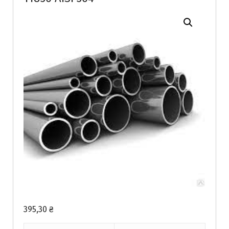
395,30
₴