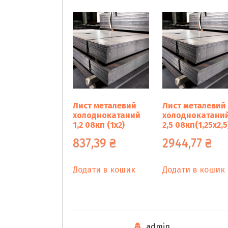
Лист металевий
Лист металевий
холоднокатаний
холоднокатани
1,2 08кп (1х2)
2,5 08кп(1,25х2,5
837,39
₴
2944,77
₴
Додати в кошик
Додати в кошик
admin