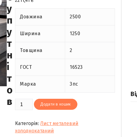
2211,41
₴
у
Довжина
2500
п
у
Ширина
1250
т
Товщина
2
н
і
ГОСТ
16523
т
Марка
3пс
о
Ві
в
Лист
Додати в кошик
металевий
холоднокатаний
Категорія:
Лист металевий
2
холоднокатаний
(1,25х2,5)