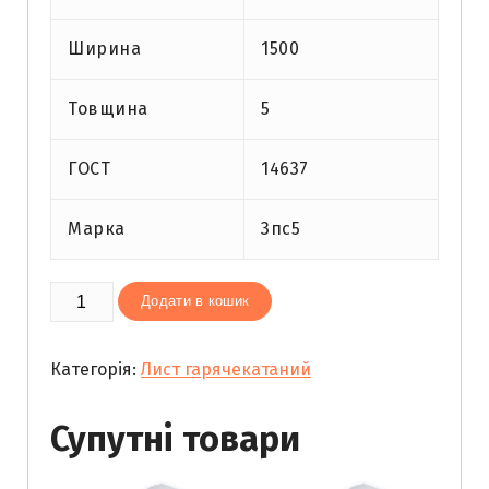
Ширина
1500
Товщина
5
ГОСТ
14637
Марка
3пс5
Лист
Додати в кошик
гарячекатаний
5
Категорія:
Лист гарячекатаний
(1,52х6,02)
кількість
Супутні товари