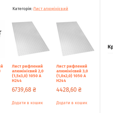
АМГ3
Категорія:
Лист алюмінієвий
2,0
(1,5х3,0)
5754
Н22
кількість
К
ий
Лист рифлений
Лист рифлений
)
алюмінієвий 2,0
алюмінієвий 3,0
(1,5х3,0) 1050 А
(1,0х2,0) 1050 А
Н244
Н244
6739,68
₴
4428,60
₴
Додати в кошик
Додати в кошик