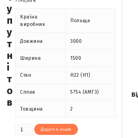
7190,68
₴
у
Країна
п
Польща
виробник
у
т
Довжина
3000
н
Ширина
1500
і
Стан
H22 (Н1)
т
о
Сплав
5754 (АМГ3)
Ві
в
Товщина
2
Лист
Додати в кошик
алюмінієвий