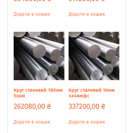
Додати в кошик
Додати в кошик
Круг сталевий 180мм
Круг сталевий 16мм
5хнм
4х4вмфс
262080,00
₴
337200,00
₴
Додати в кошик
Додати в кошик