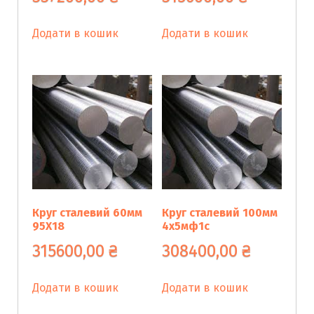
Додати в кошик
Додати в кошик
Круг сталевий 60мм
Круг сталевий 100мм
95Х18
4х5мф1с
315600,00
₴
308400,00
₴
Додати в кошик
Додати в кошик