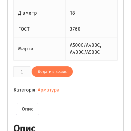
Діаметр
18
ГОСТ
3760
А500С/А400С,
Марка
А400С/А500С
Арматура
Додати в кошик
18
мм
Категорія:
Арматура
міра
кількість
Опис
Опис