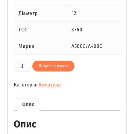
Діаметр
12
ГОСТ
3760
Марка
А500С/А400С
Арматура
Додати в кошик
12
мм
Категорія:
Арматура
мiра
кількість
Опис
Опис